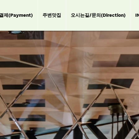
결제(Payment)
주변맛집
오시는길/문의(Direction)
I