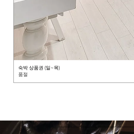
숙박 상품권 (일~목)
품절