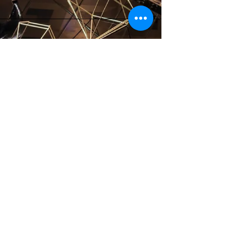
서울 동대문구 왕산로 226 호텔더디자이너스
우편번호 02554
견적 문의 Request a Quote
TEL
02-957-3300
FAX
02-962-7700
EMAIL
hcnn59743@gmail.com
​사업자등록번호
364-86-02473
뉴스레터 구독하
기
가입하기